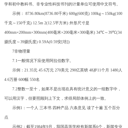
学和初中教科书、非专业性科技书刊的计量单位可使用中文符号。
示例： 8736.80km(8736.80千米) 600g(600克) 100kg～150kg(100
千克～150千克) 12.5m 2(12.5平方米) 外形尺寸是
400mm×200mm×300mm(400毫米×200毫米×300毫米) 34℃～39℃(34
摄氏度～39摄氏度) 0.59A(0.59安[培])
7非物理量
7.1一般情况下应使用阿拉伯数字。
示例：21.35元 45.6万元 270美元 290亿英镑 48岁11个月 1480人
4.6万册 600幅 550名
7.2整数一至十，如果不是出现在具有统计意义的一组数字中，
可以用汉字，但要照顾到上下文，求得局部体例上的一致。
示例1：一个人 三本书 四种产品 六条意见 读了十遍 五个百分
点
示例2：截至1984年9月，我国高等学校有新闻系6个，新闻专业