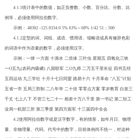
4.1.1统计表中的数值，如正负整数、小数、百分比、分数、比
例等，必须使用阿拉伯数字。
示例： 48302 -125.0334.0 5% 63%～68% 1/42 51：500
4.1.2定型的词、词组、成语、惯用语、缩略语或具有修辞色彩
的词语中作为语素的数字，必须使用汉字。
示例：一律 一方面 十滴水 二倍体 三叶虫 星期五 四氧化三铁
一O五九(农药内吸磷) 八国联军 二O九师 二万五千里长征 四书五经
五四运动 九三学社 十月十七日同盟 路易十六 十月革命 “八五”计划
五省一市 五局三胜制 二八年华 二十挂 零零点方案 零岁教育 白发三
千丈 七上八下 不管三七二十一 相差十万八千里 第一书记 第二轻工
业局一机部三所 第三季度 第四方面军 十三届四中全会
4.2使用阿拉伯数字或是汉字数字，有的情形，如年月日、物理
量、非物理量、代码、代号中的数字，目前体例尚不统一，对这种