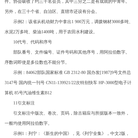
件。协会吸收了约三千名会员，其中三分之二是有成就的中青年。
另外，在三十个省、自治区、直辖市还设有分会。
示例2：该省从机动财力中拿出1 900万元，调拨钢材3000多吨、
水泥2万多吨、柴油1400吨，用于农田水利建设。
10代号、代码和序号
部队番号、文件编号、证件号码和其他序号，用阿拉伯数字。
序数词即使是多位数也不能分节。
示例：84062部队国家标准 GB 2312-80 国办发[1987]9号文件总
3147号 国内统一刊号 CN11-139921/22次特别快车 HP-3000型电子计
算机 85号汽油维生素B12
11引文标注
引文标注中版次、卷次、页码，除古籍应与所据版本一致外，
一般均使用阿拉伯数字。
示例1：列宁：《新生的中国》，见《列宁全集》，中文2版，