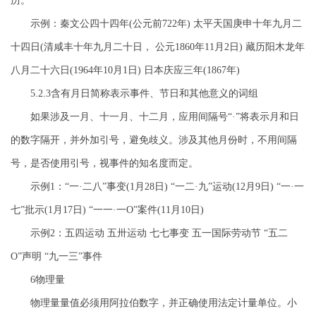
历。
示例：秦文公四十四年(公元前722年) 太平天国庚申十年九月二
十四日(清咸丰十年九月二十日， 公元1860年11月2日) 藏历阳木龙年
八月二十六日(1964年10月1日) 日本庆应三年(1867年)
5.2.3含有月日简称表示事件、节日和其他意义的词组
如果涉及一月、十一月、十二月，应用间隔号“·”将表示月和日
的数字隔开，并外加引号，避免歧义。涉及其他月份时，不用间隔
号，是否使用引号，视事件的知名度而定。
示例1：“一·二八”事变(1月28日) “一二·九”运动(12月9日) “一·一
七”批示(1月17日) “一一·一O”案件(11月10日)
示例2：五四运动 五卅运动 七七事变 五一国际劳动节 “五二
O”声明 “九一三”事件
6物理量
物理量量值必须用阿拉伯数字，并正确使用法定计量单位。小